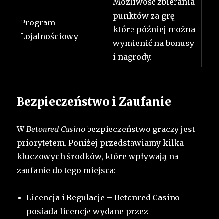
Możliwość zbierania
punktów za grę,
Program
które później można
Lojalnościowy
wymienić na bonusy
i nagrody.
Bezpieczeństwo i Zaufanie
W
Betonred Casino
bezpieczeństwo graczy jest
priorytetem. Poniżej przedstawiamy kilka
kluczowych środków, które wpływają na
zaufanie do tego miejsca:
Licencja i Regulacje – Betonred Casino
posiada licencje wydane przez