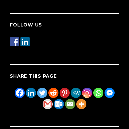
FOLLOW US
SHARE THIS PAGE