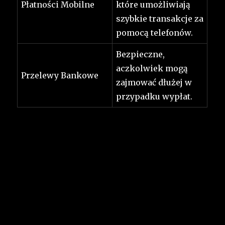
Płatności Mobilne
które umożliwiają
szybkie transakcje za
pomocą telefonów.
Bezpieczne,
aczkolwiek mogą
Przelewy Bankowe
zajmować dłużej w
przypadku wypłat.