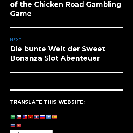
post:
of the Chicken Road Gambling
Game
NEXT
Die bunte Welt der Sweet
Next
post:
Bonanza Slot Abenteuer
TRANSLATE THIS WEBSITE: