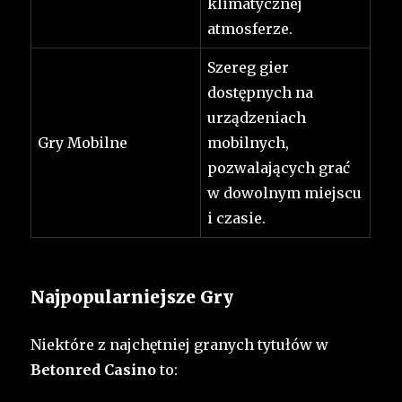
klimatycznej
atmosferze.
Szereg gier
dostępnych na
urządzeniach
Gry Mobilne
mobilnych,
pozwalających grać
w dowolnym miejscu
i czasie.
Najpopularniejsze Gry
Niektóre z najchętniej granych tytułów w
Betonred Casino
to: